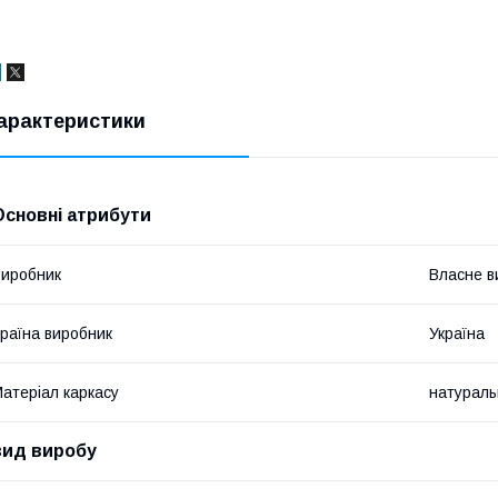
арактеристики
Основні атрибути
иробник
Власне в
раїна виробник
Україна
атеріал каркасу
натураль
вид виробу