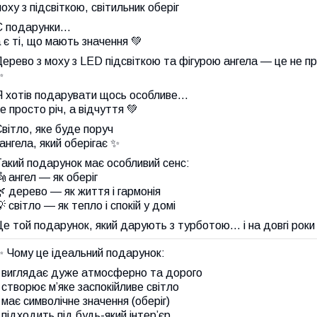
оху з підсвіткою, світильник оберіг
Є подарунки…
 є ті, що мають значення 💚
ерево з моху з LED підсвіткою та фігурою ангела — це не пр
✨
Я хотів подарувати щось особливе…
е просто річ, а відчуття 💚
вітло, яке буде поруч
 ангела, який оберігає ✨
акий подарунок має особливий сенс:
 ангел — як оберіг
 дерево — як життя і гармонія
 світло — як тепло і спокій у домі
е той подарунок, який дарують з турботою… і на довгі роки
✨ Чому це ідеальний подарунок:
• виглядає дуже атмосферно та дорого
 створює м’яке заспокійливе світло
 має символічне значення (оберіг)
 підходить під будь-який інтер’єр