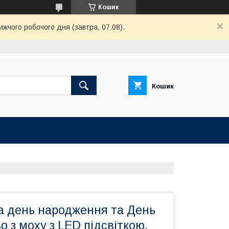
Кошик
ижчого робочого дня (завтра, 07.08).
Кошик
а день народження та День
о з моху з LED підсвіткою,