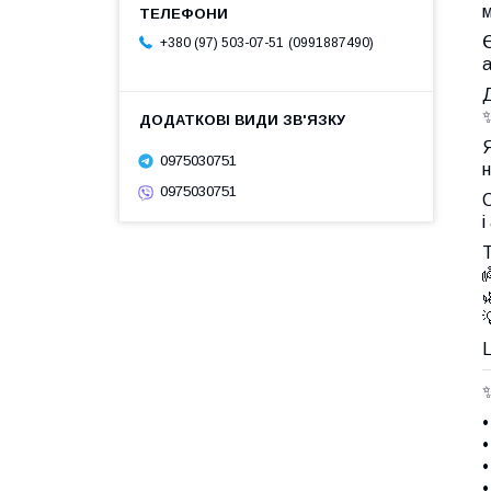
м
0991887490
+380 (97) 503-07-51
а
Д
0975030751
н
0975030751
С
і
Т



Ц
•
•
•