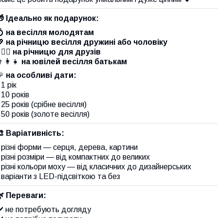
🎁
Ідеально як подарунок:
💍
на весілля молодятам
💖
на річницю весілля дружині або чоловіку
‍❤️‍👨
на річницю для друзів
‍👩‍👧
на ювілей весілля батькам
🎉
на особливі дати:
️ 1 рік
️ 10 років
️ 25 років (срібне весілля)
️ 50 років (золоте весілля)
🎨
Варіативність:
️ різні форми — серця, дерева, картини
️ різні розміри — від компактних до великих
️ різні кольори моху — від класичних до дизайнерських
️ варіанти з LED-підсвіткою та без
🌿
Переваги:
✔️ не потребують догляду