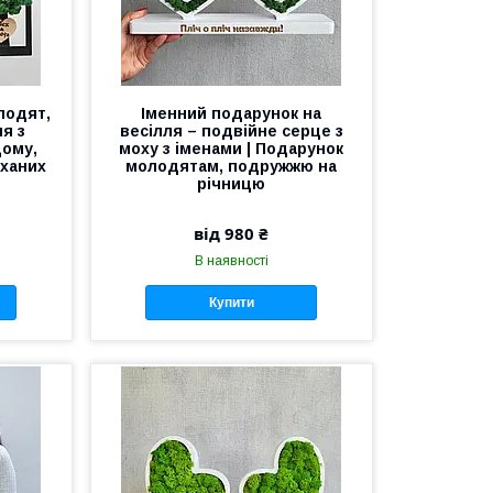
лодят,
Іменний подарунок на
я з
весілля – подвійне серце з
дому,
моху з іменами | Подарунок
оханих
молодятам, подружжю на
річницю
від 980 ₴
В наявності
Купити