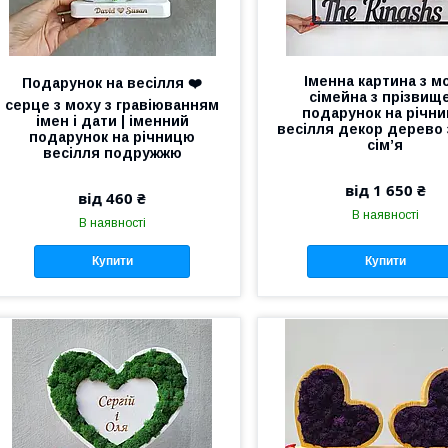
Іменна картина з м
Подарунок на весілля ❤️
сімейна з прізвищ
серце з моху з гравіюванням
подарунок на річн
імен і дати | іменний
весілля декор дерево 
подарунок на річницю
сім’я
весілля подружжю
від 1 650 ₴
від 460 ₴
В наявності
В наявності
Купити
Купити