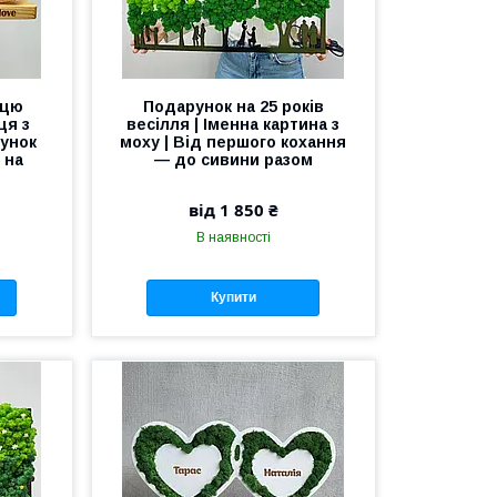
ицю
Подарунок на 25 років
ця з
весілля | Іменна картина з
рунок
моху | Від першого кохання
 на
— до сивини разом
від 1 850 ₴
В наявності
Купити