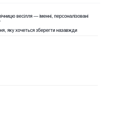
річницю весілля — іменні, персоналізовані

ння, яку хочеться зберегти назавжди