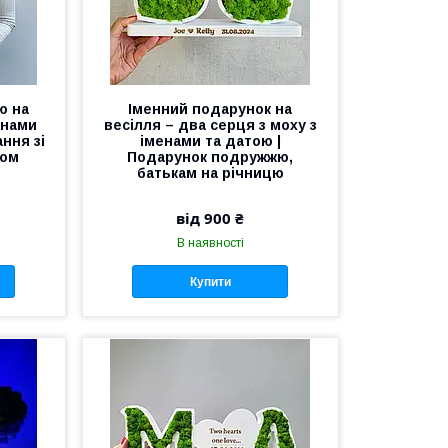
ю на
Іменний подарунок на
енами
весілля – два серця з моху з
ння зі
іменами та датою |
хом
Подарунок подружжю,
батькам на річницю
від 900 ₴
В наявності
Купити