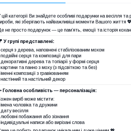
 цій категорії Ви знайдете особливі подарунки на весілля та 
ироби, які зберігають найважливіші моменти Вашого життя 
е не просто подарунок — це пам’ять, емоції та історія коха
💕
У групі представлені:
️ серця з дерева, наповнені стабілізованим мохом
️ подвійні серця та композиції для пари
️ декоративні дерева та топіарії у формі серця
️ картини та панно з моху (з підсвіткою та без)
️ іменні композиції з гравіюванням
️ настінний та настільний декор
✨
Головна особливість — персоналізація:
ожен виріб може містити:
️ імена чоловіка та дружини
️ дату весілля
️ любовні побажання або зізнання
️ індивідуальні написи або вирізані слова
аме це робить подарунок унікальним і дуже цінним 💖