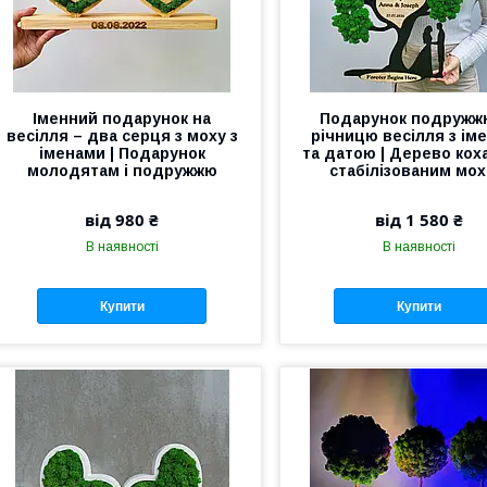
Іменний подарунок на
Подарунок подружж
весілля – два серця з моху з
річницю весілля з ім
іменами | Подарунок
та датою | Дерево коха
молодятам і подружжю
стабілізованим мо
від 980 ₴
від 1 580 ₴
В наявності
В наявності
Купити
Купити