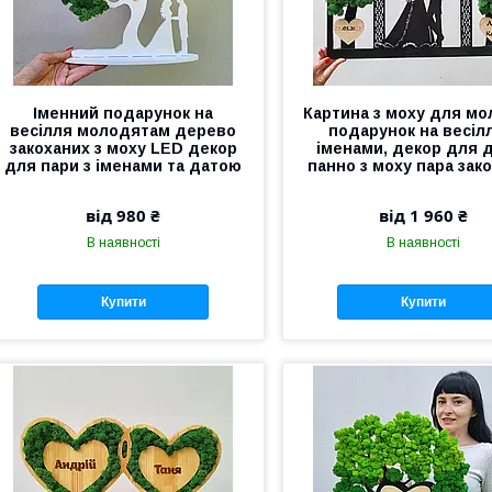
Іменний подарунок на
Картина з моху для мо
весілля молодятам дерево
подарунок на весілл
закоханих з моху LED декор
іменами, декор для 
для пари з іменами та датою
панно з моху пара зак
від 980 ₴
від 1 960 ₴
В наявності
В наявності
Купити
Купити