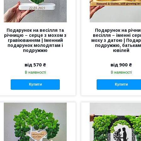
Подарунок на весілля та
Подарунок на річн
річницю – серце з мохом з
весілля – іменні сер
гравіюванням | Іменний
моху з датою | Пода
подарунок молодятам і
подружжю, батькам
подружжю
ювілей
від 570 ₴
від 900 ₴
В наявності
В наявності
Купити
Купити