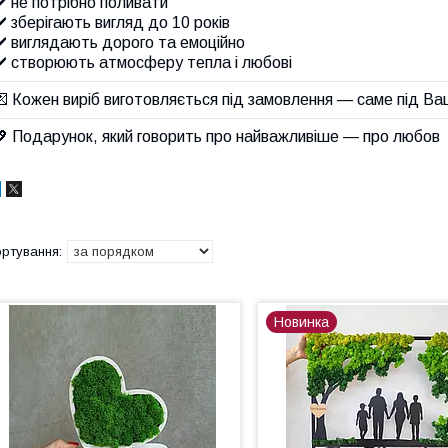
️ не потрібно поливати
️ зберігають вигляд до 10 років
️ виглядають дорого та емоційно
✔️ створюють атмосферу тепла і любові
 Кожен виріб виготовляється під замовлення — саме під Ва
 Подарунок, який говорить про найважливіше — про любов
Новинка