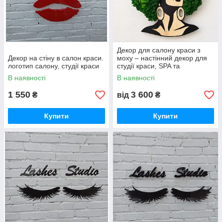
Декор для салону краси з
Декор на стіну в салон краси.
моху – настінний декор для
логотип салону, студії краси
студії краси, SPA та
косметологічного кабінету на
В наявності
В наявності
замовлення
1 550
3 600
₴
від
₴
Купити
Купити