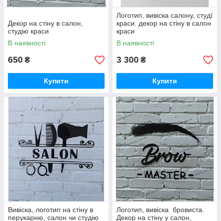
Логотип, вивіска салону, студї
Декор на стіну в салон,
краси. декор на стіну в салон
студію краси
краси
В наявності
В наявності
650
3 300
₴
₴
Купити
Купити
Вивіска, логотип на стіну в
Логотип, вивіска бровиста.
перукарню, салон чи студію
Декор на стіну у салон,