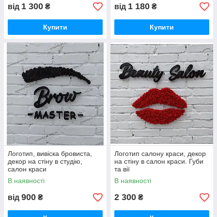
1 300
1 180
від
₴
від
₴
Купити
Купити
Логотип, вивіска бровиста,
Логотип салону краси, декор
декор на стіну в студію,
на стіну в салон краси. Губи
салон краси
та вії
В наявності
В наявності
900
2 300
від
₴
₴