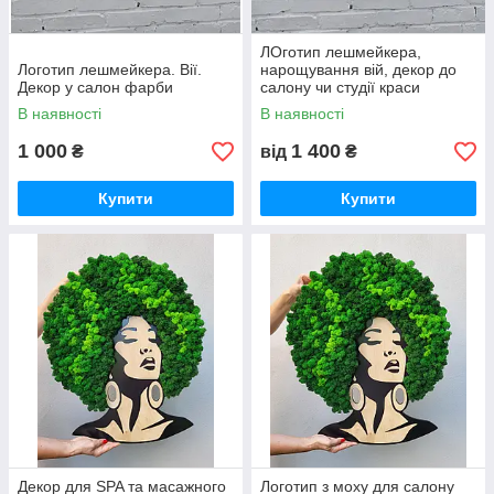
ЛОготип лешмейкера,
Логотип лешмейкера. Вії.
нарощування вій, декор до
Декор у салон фарби
салону чи студії краси
В наявності
В наявності
1 000
1 400
₴
від
₴
Купити
Купити
Декор для SPA та масажного
Логотип з моху для салону