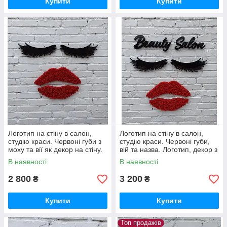
Купити
Купити
Логотип на стіну в салон,
Логотип на стіну в салон,
студію краси. Червоні губи з
студію краси. Червоні губи,
моху та вії як декор на стіну.
вій та назва. Логотип, декор з
Декор у салон фарби
моху
В наявності
В наявності
2 800
3 200
₴
₴
Купити
Купити
Топ продажів