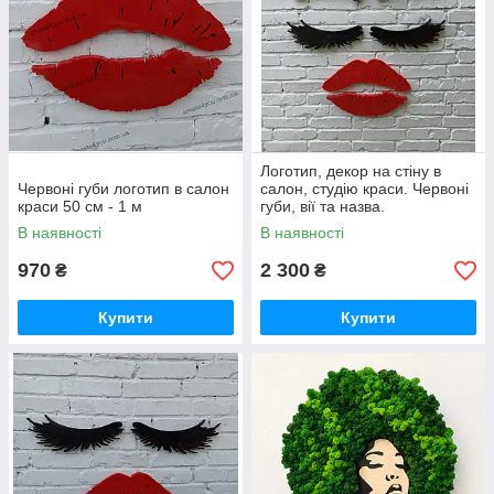
Логотип, декор на стіну в
Червоні губи логотип в салон
салон, студію краси. Червоні
краси 50 см - 1 м
губи, вії та назва.
В наявності
В наявності
970
2 300
₴
₴
Купити
Купити