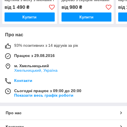
датою символ кохання
та датою весілля
житт
1 490
980
від
₴
від
₴
від
Купити
Купити
Про нас
93% позитивних з 14 відгуків за рік
Працює з 29.08.2016
м. Хмельницький
Хмельницький, Україна
Контакти
Сьогодні працює з 09:00 до 20:00
Показати весь графік роботи
Про нас
Контакти