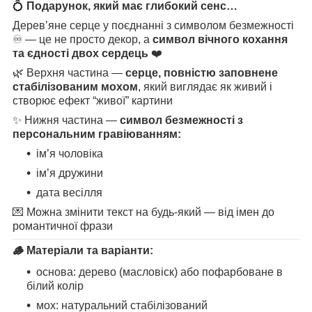
💍
Подарунок, який має глибокий сенс…
Дерев’яне серце у поєднанні з символом безмежності
♾️ — це не просто декор, а
символ вічного кохання
та єдності двох сердець
❤️
🌿 Верхня частина —
серце, повністю заповнене
стабілізованим мохом
, який виглядає як живий і
створює ефект “живої” картини
✨ Нижня частина —
символ безмежності з
персональним гравіюванням:
ім’я чоловіка
ім’я дружини
дата весілля
💌 Можна змінити текст на будь-який — від імен до
романтичної фрази
🪵
Матеріали та варіанти:
основа: дерево (масловіск) або пофарбоване в
білий колір
мох: натуральний стабілізований