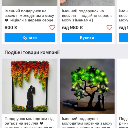
Іменний подарунок на
Іменний подарунок на
Імен
весілля молодятам з моху
весілля – подвійне серце з
весі
❤️ ініціали з дерева серце
моху з іменами |
моху
персоналізований декор
Подарунок молодятам,
Пода
800
980
₴
від
₴
від
подружжю на річницю
под
Купити
Купити
Подібні товари компанії
Подарунок молодятам від
Іменний подарунок
Пода
батьків на весілля ❤️
молодятам картина з моху
річн
картина з моху з іменами і
дерево з серцем іменами
карт