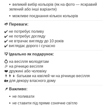
великий вибір кольорів (як на фото — яскравий
зелений або інші варіанти)
можливе поєднання кількох кольорів
🌱
Переваги:
✔️ не потребує поливу
✔️ не потребує догляду
✔️ не втрачає вигляду до 10 років
✔️ виглядає дорого і сучасно
💡
Ідеально як подарунок:
💍 на весілля молодятам
🎉 на річницю весілля
❤️ дружині або чоловіку
👨‍👩‍👧 батькам на ювілей чи на річницю весілля
🏡 для декору власного дому
📌
Важливо:
не поливати
не ставити під пряме сонячне світло