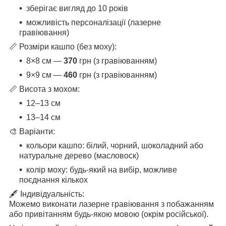
зберігає вигляд до 10 років
можливість персоналізації (лазерне
гравіювання)
📏 Розміри кашпо (без моху):
8×8 см —
370
грн (з гравіюванням)
9×9 см —
460
грн (з гравіюванням)
📏 Висота з мохом:
12–13 см
13–14 см
🎨 Варіанти:
кольори кашпо: білий, чорний, шоколадний або
натуральне дерево (масловоск)
колір моху: будь-який на вибір, можливе
поєднання кількох
🖋 Індивідуальність:
Можемо виконати лазерне гравіювання з побажанням
або привітанням будь-якою мовою (окрім російської).