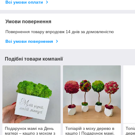
Всі умови оплати
Умови повернення
Повернення товару впродовж 14 днів за домовленістю
Всі умови повернення
Подібні товари компанії
Подарунок мамі на День
Топіарій з моху дерево в
Топі
матері – кашпо з мохом з
кашпо | Подарунок мамі,
дере