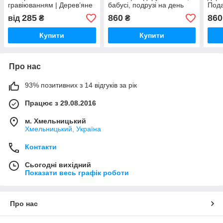
гравіюванням | Дерев’яне
бабусі, подрузі на день
Пода
кашпо, подарунок мамі на
народження, декор з
мате
285
860
860
від
₴
₴
день народження
гравіюванням
грав
Купити
Купити
Про нас
93% позитивних з 14 відгуків за рік
Працює з 29.08.2016
м. Хмельницький
Хмельницький, Україна
Контакти
Сьогодні вихідний
Показати весь графік роботи
Про нас