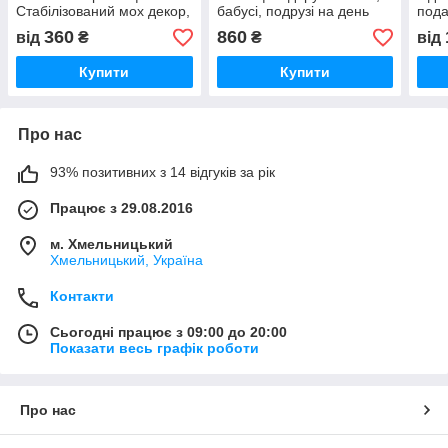
Стабілізований мох декор,
бабусі, подрузі на день
пода
подарунок мамі, на День
народження, декор з
річн
360
860
від
₴
₴
від
матері
гравіюванням
світ
Купити
Купити
Про нас
93% позитивних з 14 відгуків за рік
Працює з 29.08.2016
м. Хмельницький
Хмельницький, Україна
Контакти
Сьогодні працює з 09:00 до 20:00
Показати весь графік роботи
Про нас