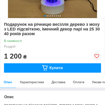
Подарунок на річницю весілля дерево з моху
з LED підсвіткою, іменний декор парі на 25 30
40 років разом
В наявності
Роздріб
1 200
₴
Купити
Опис
Характеристики
Доставка
Оплата
Умови п
Опис