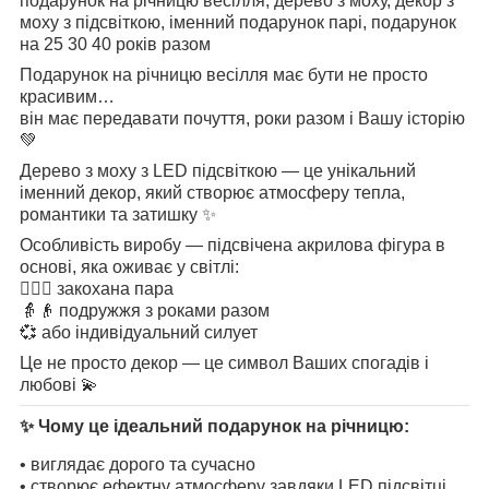
подарунок на річницю весілля, дерево з моху, декор з
моху з підсвіткою, іменний подарунок парі, подарунок
на 25 30 40 років разом
Подарунок на річницю весілля має бути не просто
красивим…
він має передавати почуття, роки разом і Вашу історію
💚
Дерево з моху з LED підсвіткою — це унікальний
іменний декор, який створює атмосферу тепла,
романтики та затишку ✨
Особливість виробу — підсвічена акрилова фігура в
основі, яка оживає у світлі:
👩‍❤️‍👨 закохана пара
👵👴 подружжя з роками разом
💞 або індивідуальний силует
Це не просто декор — це символ Ваших спогадів і
любові 💫
✨ Чому це ідеальний подарунок на річницю:
• виглядає дорого та сучасно
• створює ефектну атмосферу завдяки LED підсвітці