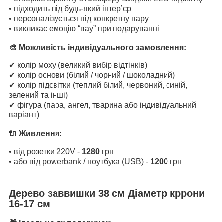
• підходить під будь-який інтер’єр
• персоналізується під конкретну пару
• викликає емоцію “вау” при подаруванні
🎨 Можливість індивідуального замовлення:
✔ колір моху (великий вибір відтінків)
✔ колір основи (білий / чорний / шоколадний)
✔ колір підсвітки (теплий білий, червоний, синій,
зелений та інші)
✔ фігура (пара, ангел, тварина або індивідуальний
варіант)
🔌 Живлення:
• від розетки 220V -
1280
грн
• або від powerbank / ноутбука (USB) -
1200
грн
Дерево заввишки 38 см Діаметр кррони
16-17 см