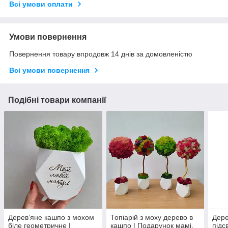
Всі умови оплати
Умови повернення
Повернення товару впродовж 14 днів за домовленістю
Всі умови повернення
Подібні товари компанії
Дерев’яне кашпо з мохом
Топіарій з моху дерево в
Дере
біле геометричне |
кашпо | Подарунок мамі,
підс