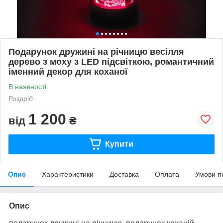
Подарунок дружині на річницю весілля
дерево з моху з LED підсвіткою, романтичний
іменний декор для коханої
В наявності
Роздріб
1 200
від
₴
Купити
Опис
Характеристики
Доставка
Оплата
Умови п
Опис