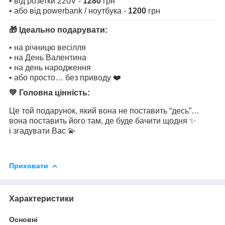
• від розетки 220V -
1280
грн
• або від powerbank / ноутбука -
1200
грн
🎁 Ідеально подарувати:
• на річницю весілля
• на День Валентина
• на день народження
• або просто… без приводу ❤️
💚 Головна цінність:
Це той подарунок, який вона не поставить “десь”…
вона поставить його там, де буде бачити щодня ✨
і згадувати Вас 💫
Приховати
Характеристики
Основні