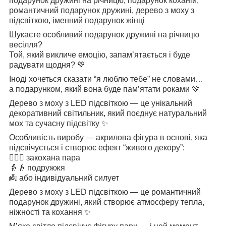
подарунок дружині на річницю, подарунок коханій,
романтичний подарунок дружині, дерево з моху з
підсвіткою, іменний подарунок жінці
Шукаєте особливий подарунок дружині на річницю
весілля?
Той, який викличе емоцію, запам’ятається і буде
радувати щодня? 💚
Іноді хочеться сказати “я люблю тебе” не словами…
а подарунком, який вона буде пам’ятати роками 💚
Дерево з моху з LED підсвіткою — це унікальний
декоративний світильник, який поєднує натуральний
мох та сучасну підсвітку ✨
Особливість виробу — акрилова фігура в основі, яка
підсвічується і створює ефект “живого декору”:
👩‍❤️‍👨 закохана пара
👵👴 подружжя
👼 або індивідуальний силует
Дерево з моху з LED підсвіткою — це романтичний
подарунок дружині, який створює атмосферу тепла,
ніжності та кохання ✨