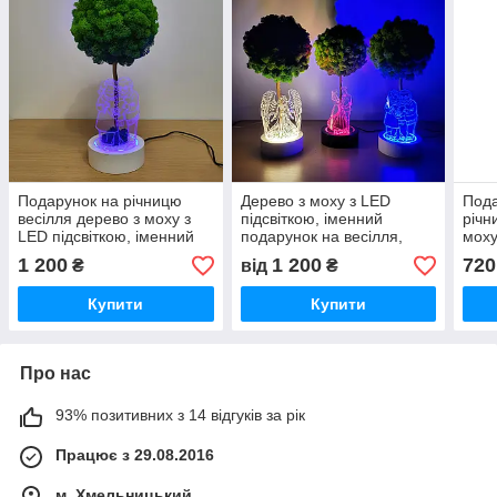
Подарунок на річницю
Дерево з моху з LED
Пода
весілля дерево з моху з
підсвіткою, іменний
річн
LED підсвіткою, іменний
подарунок на весілля,
моху
декор парі на 25 30 40
річницю, День Валентина,
пода
1 200
1 200
720
₴
від
₴
років разом
світильник декор
под
Купити
Купити
Про нас
93% позитивних з 14 відгуків за рік
Працює з 29.08.2016
м. Хмельницький