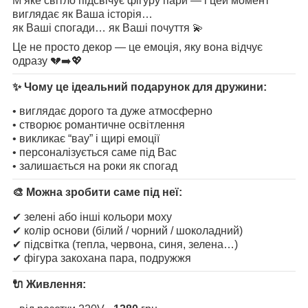
М’яке світло підсвічує фігуру пари — і цей момент
виглядає як Ваша історія…
як Ваші спогади… як Ваші почуття 💫
Це не просто декор — це емоція, яку вона відчує
одразу 💔➡️💖
✨ Чому це ідеальний подарунок для дружини:
• виглядає дорого та дуже атмосферно
• створює романтичне освітлення
• викликає “вау” і щирі емоції
• персоналізується саме під Вас
• залишається на роки як спогад
🎨 Можна зробити саме під неї:
✔ зелені або інші кольори моху
✔ колір основи (білий / чорний / шоколадний)
✔ підсвітка (тепла, червона, синя, зелена…)
✔ фігура закохана пара, подружжя
🔌 Живлення: