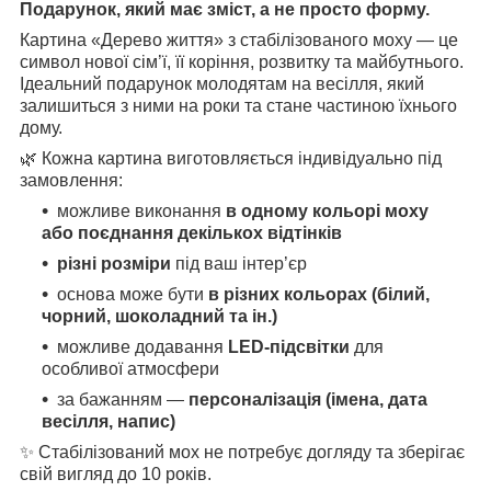
Подарунок, який має зміст, а не просто форму.
Картина «Дерево життя» з стабілізованого моху — це
символ нової сім’ї, її коріння, розвитку та майбутнього.
Ідеальний подарунок молодятам на весілля, який
залишиться з ними на роки та стане частиною їхнього
дому.
🌿 Кожна картина виготовляється індивідуально під
замовлення:
можливе виконання
в одному кольорі моху
або поєднання декількох відтінків
різні розміри
під ваш інтер’єр
основа може бути
в різних кольорах (білий,
чорний, шоколадний та ін.)
можливе додавання
LED-підсвітки
для
особливої атмосфери
за бажанням —
персоналізація (імена, дата
весілля, напис)
✨ Стабілізований мох не потребує догляду та зберігає
свій вигляд до 10 років.