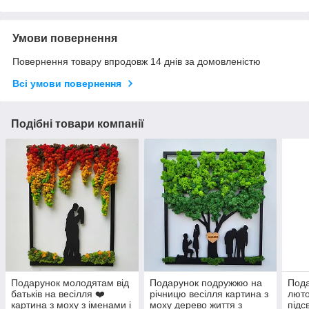
Умови повернення
Повернення товару впродовж 14 днів за домовленістю
Всі умови повернення
Подібні товари компанії
Подарунок молодятам від
Подарунок подружжю на
Пода
батьків на весілля ❤️
річницю весілля картина з
люто
картина з моху з іменами і
моху дерево життя з
підс