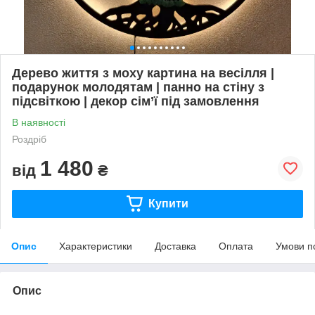
Дерево життя з моху картина на весілля |
подарунок молодятам | панно на стіну з
підсвіткою | декор сім’ї під замовлення
В наявності
Роздріб
1 480
від
₴
Купити
Опис
Характеристики
Доставка
Оплата
Умови п
Опис