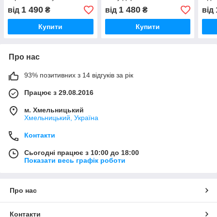
датою символ кохання
датою символічний декор
лаво
1 490
1 480
від
₴
від
₴
від
деко
Купити
Купити
Про нас
93% позитивних з 14 відгуків за рік
Працює з 29.08.2016
м. Хмельницький
Хмельницький, Україна
Контакти
Сьогодні працює з 10:00 до 18:00
Показати весь графік роботи
Про нас
Контакти