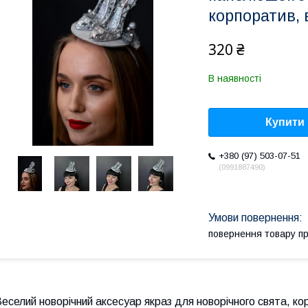
корпоратив, 
320 ₴
В наявності
Купити
+380 (97) 503-07-51
0991887490
повернення товару п
еселий новорічний аксесуар якраз для новорічного свята, кор