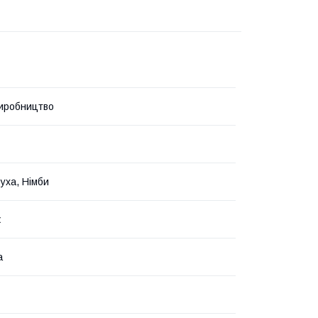
иробництво
Вуха, Німби
к
а