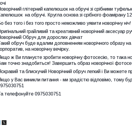
очі
оворічний глітерний капелюшок на обручі зі срібними туфель
апелюшок на обручі. Кругла основа зі срібного фоамірану 12
о без того і без того просто неможливо уявити новорічну ніч
ригінальний грайливий та креативний новорічний аксесуар ру
Новорічний Обруч для дорослих дівчат
акий обруч буде вдалим доповненням новорічного образу на с
орпоратив, на новорічну вечірку.
кщо ж Ви плануєте зробити новорічну фотосесію, то така но
ам точно знадобиться! Завершить образ новорічної фотосес
скравий та блискучий Новорічний обруч легкий і Ви можете пр
кщо у Вас виникли питання - ми зрадістю відповімо, тому бу
0975030751
Та телефонуйте 0975030751