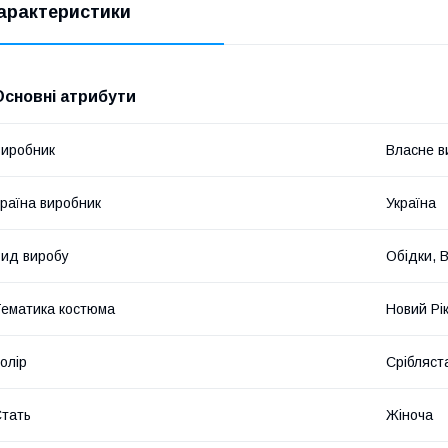
арактеристики
Основні атрибути
иробник
Власне в
раїна виробник
Україна
ид виробу
Обідки, 
ематика костюма
Новий Рі
олір
Срібляст
тать
Жіноча