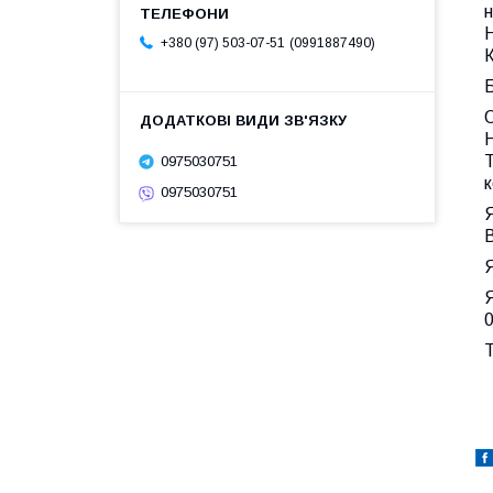
н
Н
0991887490
+380 (97) 503-07-51
К
Б
О
Т
0975030751
к
0975030751
Я
В
Я
Я