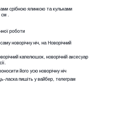
ками срібною ялинкою та кульками
 см .
!
чної роботи
аму новорічну ніч, на Новорічний
ворічний капелюшок, новорічній аксесуар
ії.
оносити його усю новорічну ніч
дь-ласка пишіть у вайбер, телеграм