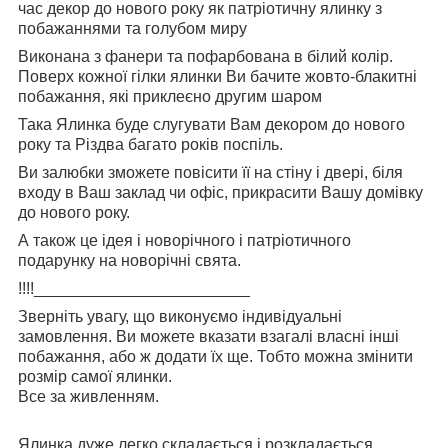
час декор до нового року як патріотичну ялинку з
побажаннями та голубом миру
Виконана з фанери та пофарбована в білий колір.
Поверх кожної гілки ялинки Ви бачите жовто-блакитні
побажання, які приклеєно другим шаром
Така Ялинка буде слугувати Вам декором до нового
року та Різдва багато років поспіль.
Ви залюбки зможете повісити її на стіну і двері, біля
входу в Ваш заклад чи офіс, прикрасити Вашу домівку
до нового року.
А також це ідея і новорічного і патріотичного
подарунку на новорічні свята.
!!!!________________________
Зверніть увагу, що виконуємо індивідуальні
замовлення. Ви можете вказати взагалі власні інші
побажання, або ж додати їх ще. Тобто можна змінити
розмір самої ялинки.
Все за живленням.
Ялинка дуже легко складається і розкладається