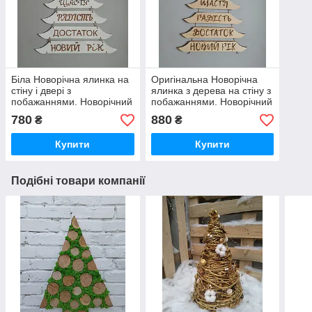
Біла Новорічна ялинка на
Оригінальна Новорічна
стіну і двері з
ялинка з дерева на стіну з
побажаннями. Новорічний
побажаннями. Новорічний
патріотичний декор
декор. Подарунок на
780
880
₴
₴
новий рік
Купити
Купити
Подібні товари компанії