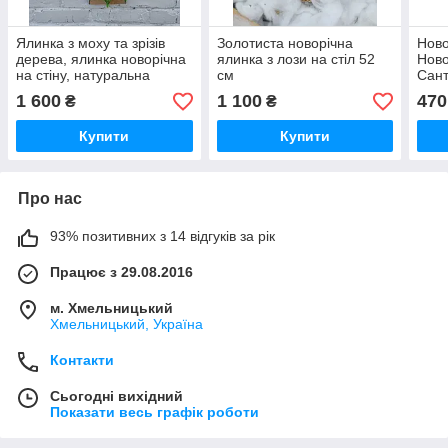
Ялинка з моху та зрізів
Золотиста новорічна
Ново
дерева, ялинка новорічна
ялинка з лози на стіл 52
Ново
на стіну, натуральна
см
Сант
ялинка
ялин
1 600
1 100
470
₴
₴
нови
Купити
Купити
Про нас
93% позитивних з 14 відгуків за рік
Працює з 29.08.2016
м. Хмельницький
Хмельницький, Україна
Контакти
Сьогодні вихідний
Показати весь графік роботи