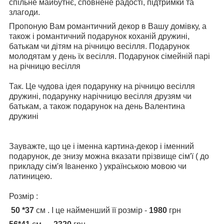
спільне майбутнє, сповнене радості, підтримки та
злагоди.
Пропоную Вам романтичний декор в Вашу домівку, а
також і романтичний подарунок коханій дружині,
батькам чи дітям на річницю весілля. Подарунок
молодятам у день їх весілля. Подарунок сімейній парі
на річницю весілля
Так. Це чудова ідея подарунку на річницю весілля
дружині, подарунку нарічницю весілля друзям чи
батькам, а також подарунок на день Валентина
дружині
Зауважте, що це і іменна картина-декор і іменний
подарунок, де знизу можна вказати прізвище сім′ї ( до
прикладу сім′я Іваненко ) українською мовою чи
латиницею.
Розмір :
50 *37
см . І це найменший її розмір -
1980
грн