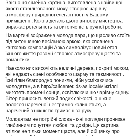
Звісно ця сімейна картина, виготовлена з найвищої
якості стабілізованого моху, створює чарівну
атмосферу природної елегантності у Вашому
приміщенні. Кожна деталь цього витвору мистецтва
виражає ретельність та витонченість ручної роботи.
На картині зображена молода пара, що щасливо стоїть
під витонченою весільною аркою, яка сповнена
квіткових композицій Арка символізує новий етап
їхнього життя разом і створює атмосферу щастя та
романтики.
Навколо них височіють величні дерева, покриті мохом,
які надають сцені особливого шарму та таємничості.
Їхні гілки благородно поникли, ніби усміхаючись
молодятам, а в http://callcenter.ids-as.local/міжгіллі
миготять промені сонця, освітлюючи цю чарівну сцену.
Вітер приносить легкий подих свіжості, а ніжне
волосся нареченої нестримно колишеться, а
наречений з ніжністю тримає її за руку.
Молодятам не потрібні слова - їхні погляди пронизані
глибинним почуттям любові та довіри. Ця картина
втілює не тільки момент щастя, але й обіцянку про