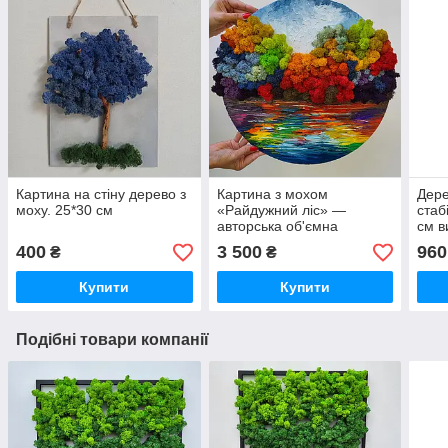
Картина на стіну дерево з
Картина з мохом
Дере
моху. 25*30 см
«Райдужний ліс» —
стаб
авторська об'ємна
см в
інтер'єрна картина,
400
3 500
960
₴
₴
олійний живопис, 40 см
Купити
Купити
Подібні товари компанії