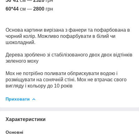
56*41
см —
2320
грн
60*44
см —
2800
грн
Основа картини вирізана з фанери та пофарбована в
чорний колір. Можливо пофарбувати в білий чи
шоколадний.
Дерева зроблено зі стабілізованого двох двох відтінків
зеленого моху
Мох не потрібно поливати обприскувати водою і
розміщувати на сонячній стіні. Мох не втрачає свого
вигляду і кольору до 10 років
Приховати
Характеристики
Основні