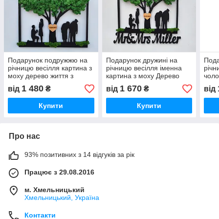
Подарунок подружжю на
Подарунок дружині на
Пода
річницю весілля картина з
річницю весілля іменна
річн
моху дерево життя з
картина з моху Дерево
чоло
датою символічний декор
життя з датою та іменами
підс
1 480
1 670
від
₴
від
₴
від
деко
Купити
Купити
Про нас
93% позитивних з 14 відгуків за рік
Працює з 29.08.2016
м. Хмельницький
Хмельницький, Україна
Контакти