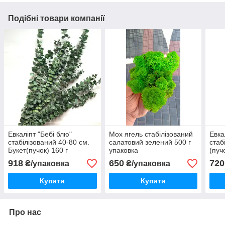
Подібні товари компанії
Евкаліпт "Бебі блю"
Мох ягель стабілізований
Евка
стабілізований 40-80 см.
салатовий зелений 500 г
стаб
Букет(пучок) 160 г
упаковка
(пуч
918
650
720
₴/упаковка
₴/упаковка
Купити
Купити
Про нас