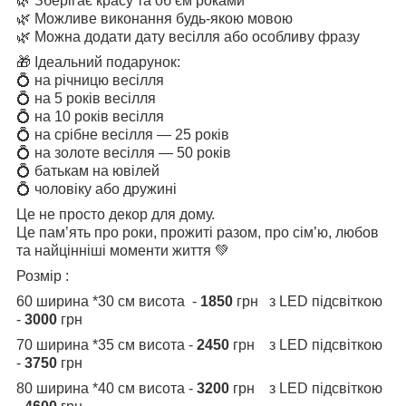
🌿 Зберігає красу та об’єм роками
🌿 Можливе виконання будь-якою мовою
🌿 Можна додати дату весілля або особливу фразу
🎁 Ідеальний подарунок:
💍 на річницю весілля
💍 на 5 років весілля
💍 на 10 років весілля
💍 на срібне весілля — 25 років
💍 на золоте весілля — 50 років
💍 батькам на ювілей
💍 чоловіку або дружині
Це не просто декор для дому.
Це пам’ять про роки, прожиті разом, про сім’ю, любов
та найцінніші моменти життя 💚
Розмір :
60 ширина *30 см висота -
1850
грн з LED підсвіткою
-
3000
грн
70 ширина *35 см висота -
2450
грн з LED підсвіткою
-
3750
грн
80 ширина *40 см висота -
3200
грн з LED підсвіткою