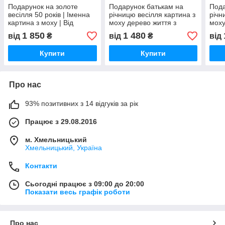
Подарунок на золоте
Подарунок батькам на
Под
весілля 50 років | Іменна
річницю весілля картина з
річн
картина з моху | Від
моху дерево життя з
моху
першого кохання — до
датою символічний декор
дато
1 850
1 480
від
₴
від
₴
від
сивини разом
сімї
Купити
Купити
Про нас
93% позитивних з 14 відгуків за рік
Працює з 29.08.2016
м. Хмельницький
Хмельницький, Україна
Контакти
Сьогодні працює з 09:00 до 20:00
Показати весь графік роботи
Про нас