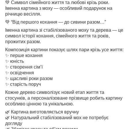
💚 Символ сімейного життя та любові крізь роки.
Іменна картина з моху — особливий подарунок на
річницю весілля.
💚 “Від першого кохання — до сивини разом…”
Іменна картина зі стабілізованого моху та дерева — це
символ історії кохання, сімейного життя та років,
прожитих разом.
Композиція картини показує шлях пари крізь усе життя:
✨ перше кохання
✨ юність
✨ створення сім’ї
✨ освідчення
✨ щасливі роки разом
✨ старість поруч
Кожне дерево символізує новий етап життя та
стосунків, а персоналізоване прізвище робить картину
особливо цінною та унікальною.
🌿 Картина виготовляється вручну
🌿 Натуральний стабілізований мох не потребує
догляду