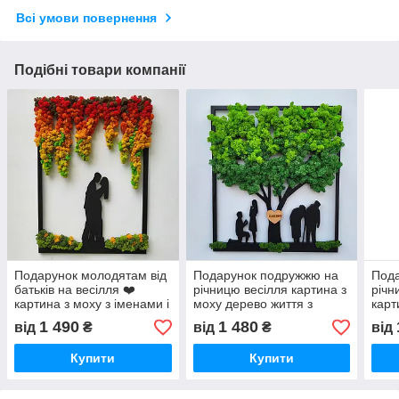
Всі умови повернення
Подібні товари компанії
Подарунок молодятам від
Подарунок подружжю на
Пода
батьків на весілля ❤️
річницю весілля картина з
річн
картина з моху з іменами і
моху дерево життя з
карт
датою символ кохання
датою символічний декор
житт
1 490
1 480
від
₴
від
₴
від
Купити
Купити