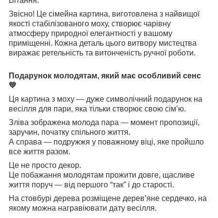
Вітання.
Звісно! Це сімейна картина, виготовлена з найвищої
якості стабілізованого моху, створює чарівну
атмосферу природної елегантності у вашому
приміщенні. Кожна деталь цього витвору мистецтва
виражає ретельність та витонченість ручної роботи.
Подарунок молодятам, який має особливий сенс
💚
Ця картина з моху — дуже символічний подарунок на
весілля для пари, яка тільки створює свою сім’ю.
Зліва зображена молода пара — момент пропозиції,
заручин, початку спільного життя.
А справа — подружжя у поважному віці, яке пройшло
все життя разом.
Це не просто декор.
Це побажання молодятам прожити довге, щасливе
життя поруч — від першого “так” і до старості.
На стовбурі дерева розміщене дерев’яне сердечко, на
якому можна награвіювати дату весілля.