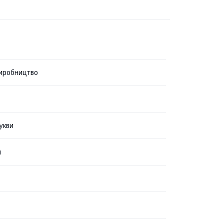
иробництво
укви
й