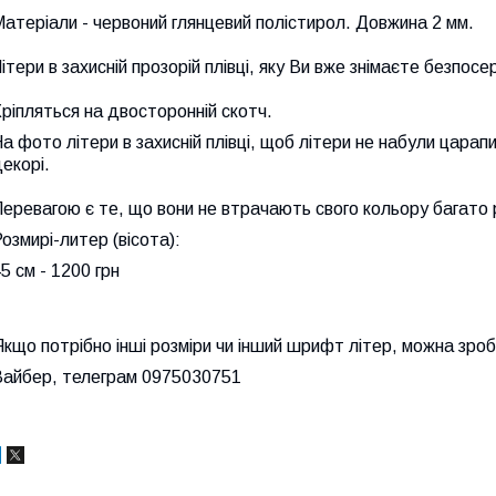
атеріали - червоний глянцевий полістирол. Довжина 2 мм.
ітери в захисній прозорій плівці, яку Ви вже знімаєте безпос
ріпляться на двосторонній скотч.
а фото літери в захисній плівці, щоб літери не набули царап
декорі.
еревагою є те, що вони не втрачають свого кольору багато р
озмирі-литер (вісота):
5 см - 1200 грн
кщо потрібно інші розміри чи інший шрифт літер, можна зро
Вайбер, телеграм 0975030751