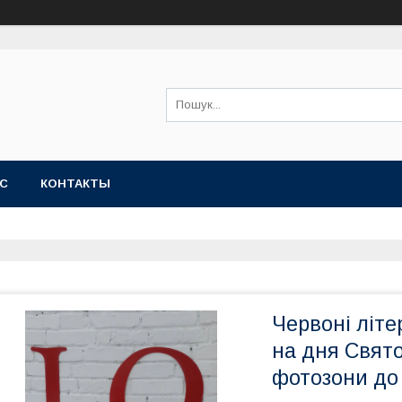
АС
КОНТАКТЫ
Червоні літе
на дня Свято
фотозони до