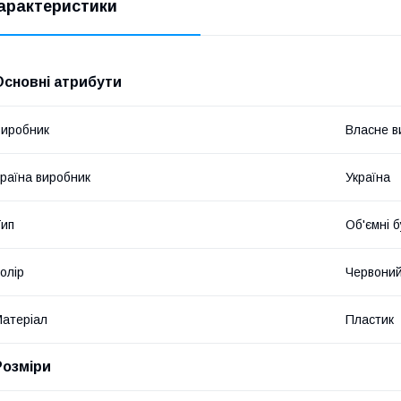
арактеристики
Основні атрибути
иробник
Власне в
раїна виробник
Україна
ип
Об'ємні б
олір
Червони
атеріал
Пластик
Розміри