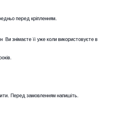
ередньо перед кріпленням.
ин Ви знімаєте її уже коли використовуєте в
оків.
бити. Перед замовленням напишіть.