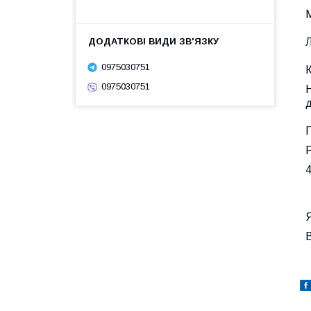
М
Л
0975030751
К
0975030751
Н
П
Р
4
Я