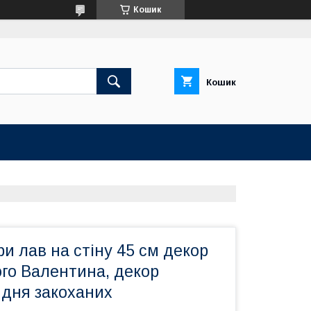
Кошик
Кошик
ри лав на стіну 45 см декор
го Валентина, декор
 дня закоханих