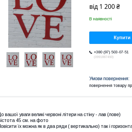
від
1 200 ₴
В наявності
Купити
+380 (97) 503-07-51
0991887490
повернення товару п
о вашої уваги великі червоні літери на стіну - лав (лове)
істота 45 см. на фото
овісити їх можна як в два ряди ( вертикально) так і горизонт