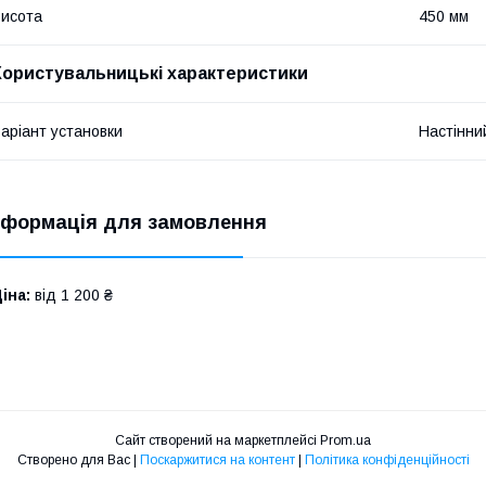
исота
450 мм
Користувальницькі характеристики
аріант установки
Настінни
нформація для замовлення
іна:
від 1 200 ₴
Сайт створений на маркетплейсі
Prom.ua
Створено для Вас |
Поскаржитися на контент
|
Політика конфіденційності