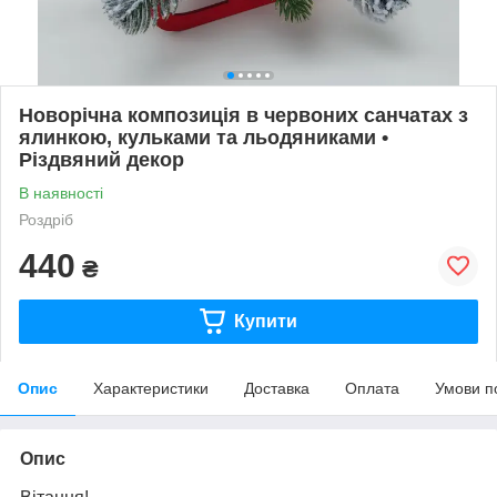
Новорічна композиція в червоних санчатах з
ялинкою, кульками та льодяниками •
Різдвяний декор
В наявності
Роздріб
440
₴
Купити
Опис
Характеристики
Доставка
Оплата
Умови п
Опис