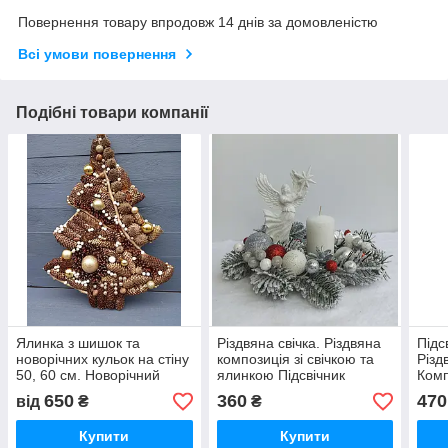
Повернення товару впродовж 14 днів за домовленістю
Всі умови повернення
Подібні товари компанії
Ялинка з шишок та
Різдвяна свічка. Різдвяна
Підс
новорічних кульок на стіну
композиція зі свічкою та
Різд
50, 60 см. Новорічний
ялинкою Підсвічник
Комп
декор для закладів,
Новорічний, Різдвяний
свіч
650
360
470
від
₴
₴
домівок, фотозони
Купити
Купити