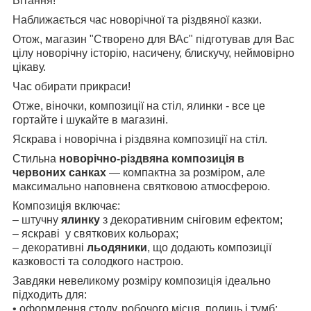
Вітання!
Наближається час новорічної та різдвяної казки.
Отож, магазин "Створено для ВАс" підготував для Вас
цілу новорічну історію, насичену, блискучу, неймовірно
цікаву.
Час обирати прикраси!
Отже, віночки, композиції на стіл, ялинки - все це
гортайте і шукайте в магазині.
Яскрава і новорічна і різдвяна композиції на стіл.
Стильна
новорічно-різдвяна композиція в
червоних санках
— компактна за розміром, але
максимально наповнена святковою атмосферою.
Композиція включає:
– штучну
ялинку
з декоративним сніговим ефектом;
– яскраві у святкових кольорах;
– декоративні
льодяники
, що додають композиції
казковості та солодкого настрою.
Завдяки невеликому розміру композиція ідеально
підходить для:
• оформлення столу, робочого місця, полиць і тумб;