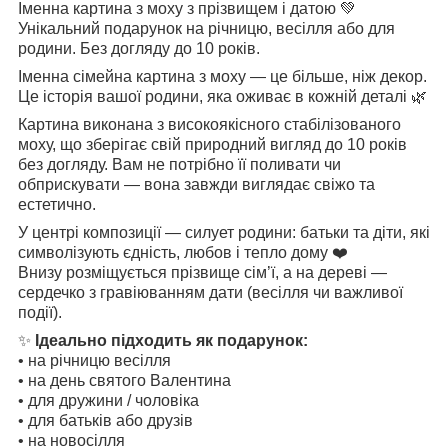
Іменна картина з моху з прізвищем і датою 💚
Унікальний подарунок на річницю, весілля або для
родини. Без догляду до 10 років.
Іменна сімейна картина з моху — це більше, ніж декор.
Це історія вашої родини, яка оживає в кожній деталі 🌿
Картина виконана з високоякісного стабілізованого
моху, що зберігає свій природний вигляд до 10 років
без догляду. Вам не потрібно її поливати чи
обприскувати — вона завжди виглядає свіжо та
естетично.
У центрі композиції — силует родини: батьки та діти, які
символізують єдність, любов і тепло дому ❤️
Внизу розміщується прізвище сім’ї, а на дереві —
сердечко з гравіюванням дати (весілля чи важливої
події).
✨
Ідеально підходить як подарунок:
• на річницю весілля
• на день святого Валентина
• для дружини / чоловіка
• для батьків або друзів
• на новосілля