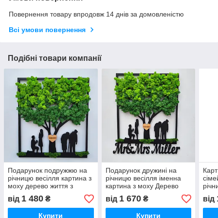
Повернення товару впродовж 14 днів за домовленістю
Всі умови повернення
Подібні товари компанії
Подарунок подружжю на
Подарунок дружині на
Карт
річницю весілля картина з
річницю весілля іменна
сіме
моху дерево життя з
картина з моху Дерево
річн
датою символічний декор
життя з датою та іменами
пріз
1 480
1 670
від
₴
від
₴
від
Купити
Купити