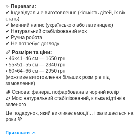
✨
Переваги:
✔ Індивідуальне виготовлення (кількість дітей, їх вік,
стать)
✔ Іменний напис (українською або латиницею)
✔ Натуральний стабілізований мох
✔ Ручна робота
✔ Не потребує догляду
📏
Розміри та ціни:
• 46×41–46 см — 1650 грн
• 55×51–55 см — 2340 грн
• 60×64–66 см — 2950 грн
(можливе виготовлення більших розмірів під
замовлення)
🪵 Основа: фанера, пофарбована в чорний колір
🌿 Мох: натуральний стабілізований, кілька відтінків
зеленого
Це подарунок, який викликає емоції… і залишається на
роки 💚
Приховати