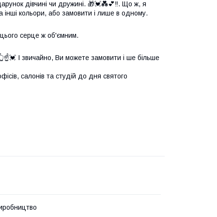
рунок дівчині чи дружині. 🎁💓💑💕‼️. Що ж, я
 інші кольори, або замовити і лише в одному.
к цього серце ж об'ємним.
☝️💓 І звичайно, Ви можете замовити і ше більше
фісів, салонів та студій до дня святого
иробництво