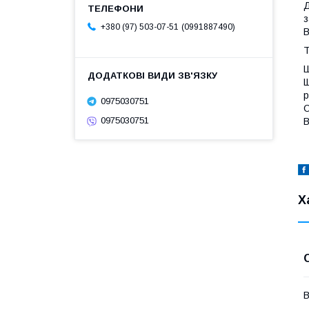
Д
з
0991887490
+380 (97) 503-07-51
В
Т
Ш
Щ
р
0975030751
О
0975030751
В
Х
В