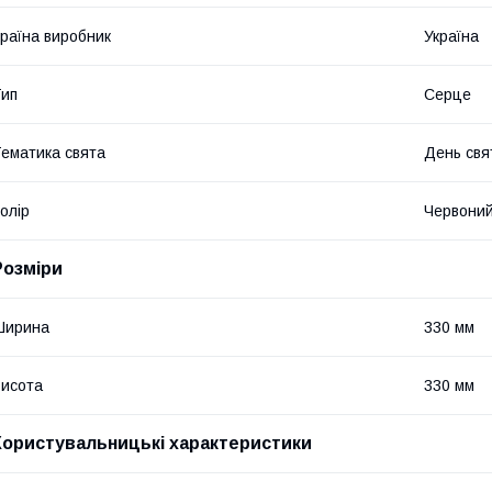
раїна виробник
Україна
ип
Серце
ематика свята
День свя
олір
Червони
Розміри
Ширина
330 мм
исота
330 мм
Користувальницькі характеристики