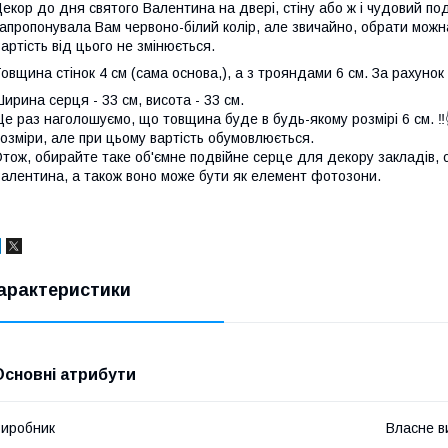
екор до дня святого Валентина на двері, стіну або ж і чудовий пода
апропонувала Вам червоно-білий колір, але звичайно, обрати можна
артість від цього не змінюється.
овщина стінок 4 см (сама основа,), а з трояндами 6 см. За рахуно
ирина серця - 33 см, висота - 33 см.
е раз наголошуємо, що товщина буде в будь-якому розмірі 6 см. ‼️
озміри, але при цьому вартість обумовлюється.
тож, обирайте таке об'ємне подвійне серце для декору закладів, о
алентина, а також воно може бути як елемент фотозони.
арактеристики
Основні атрибути
иробник
Власне в