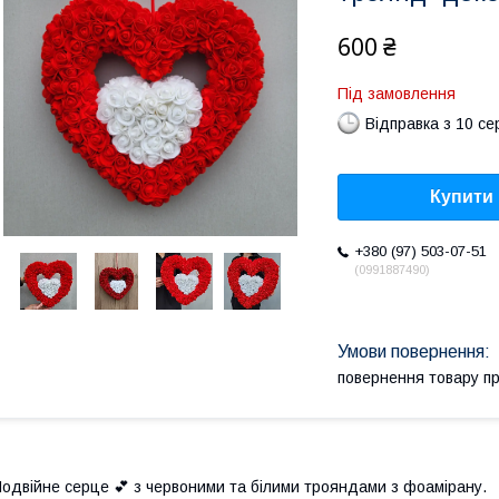
600 ₴
Під замовлення
Відправка з 10 се
Купити
+380 (97) 503-07-51
0991887490
повернення товару п
одвійне серце 💕 з червоними та білими трояндами з фоамірану.