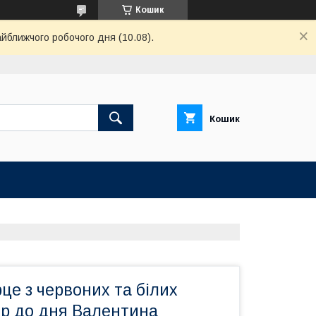
Кошик
айближчого робочого дня (10.08).
Кошик
це з червоних та білих
ор до дня Валентина