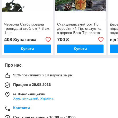
Червона Стабілізована
Скандинавський Бог Тір,
Дере
троянда зі стеблом 7-8 см,
дерев'яний Тір, статуетка
підс
1 шт
з дерева Бога Тір висота
пода
16,5 см
річн
408
700
₴/упаковка
₴
від
світ
Купити
Купити
Про нас
93% позитивних з 14 відгуків за рік
Працює з 29.08.2016
м. Хмельницький
Хмельницький, Україна
Контакти
Сьогодні працює з 10:00 до 18:00