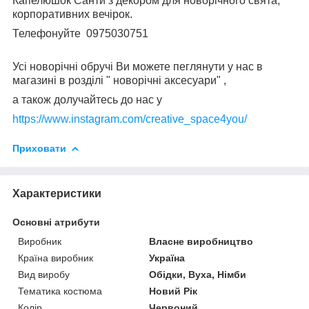
Капелюшок Санти з декором для новорічного свята,
корпоративних вечірок.
Телефонуйте 0975030751
⠀
Усі новорічні обручі Ви можете пеглянути у нас в
магазині в розділі " новорічні аксесуари" ,
а також долучайтесь до нас у
https://www.instagram.com/creative_space4you/
Приховати
Характеристики
Основні атрибути
Виробник
Власне виробництво
Країна виробник
Україна
Вид виробу
Обідки, Вуха, Німби
Тематика костюма
Новий Рік
Колір
Червоний