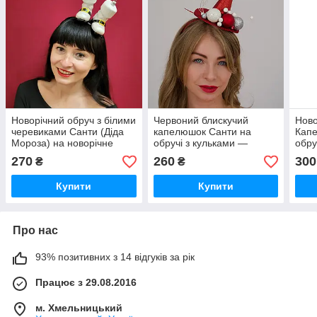
Новорічний обруч з білими
Червоний блискучий
Ново
черевиками Санти (Діда
капелюшок Санти на
Капе
Мороза) на новорічне
обручі з кульками —
обру
свято для дорослих і
новорічний аксесуар для
Свят
270
260
300
₴
₴
підлітків
дорослих
Купити
Купити
Про нас
93% позитивних з 14 відгуків за рік
Працює з 29.08.2016
м. Хмельницький