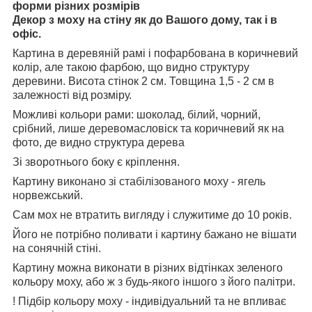
форми різних розмірів
Декор з моху на стіну як до Вашого дому, так і в
офіс.
Картина в деревяній рамі і пофарбована в коричневий
колір, але такою фарбою, що видно структуру
деревини. Висота стінок 2 см. Товщина 1,5 - 2 см в
залежності від розміру.
Можливі кольори рами: шоколад, білий, чорний,
срібний, лише деревомасловіск та коричневий як на
фото, де видно структура дерева
Зі зворотнього боку є кріплення.
Картину виконано зі стабілізованого моху - ягель
норвежський.
Сам мох не втратить вигляду і служитиме до 10 років.
Його не потрібно поливати і картину бажано не вішати
на сонячній стіні.
Картину можна виконати в різних відтінках зеленого
кольору моху, або ж з будь-якого іншого з його палітри.
! Підбір кольору моху - індивідуальний та не впливає