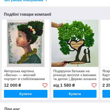
Подібні товари компанії
Авторська картина
Подарунок батькам на
Яскр
«Весна» — жіночий
річницю весілля з іменами
Карт
портрет зі стабілізованим
та датою | Дерево кохання
фарб
мохом та олійним
зі стабілізованим мохом
стаб
12 000
1 580
2 2
₴
від
₴
живописом 40×50 см
"Тан
Купити
Купити
Про нас