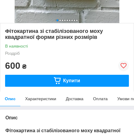
Фітокартина зі стабілізованого моху
квадратної форми різних розмірів
В наявності
Роздріб
600
₴
Купити
Опис
Характеристики
Доставка
Оплата
Умови п
Опис
Фітокартина зі стабілізованого моху квадратної