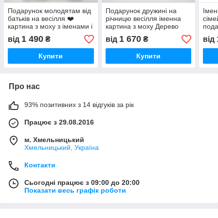
Подарунок молодятам від
Подарунок дружині на
Імен
батьків на весілля ❤️
річницю весілля іменна
сіме
картина з моху з іменами і
картина з моху Дерево
пода
датою символ кохання
життя з датою та іменами
весі
1 490
1 670
від
₴
від
₴
від
моху
Купити
Купити
Про нас
93% позитивних з 14 відгуків за рік
Працює з 29.08.2016
м. Хмельницький
Хмельницький, Україна
Контакти
Сьогодні працює з 09:00 до 20:00
Показати весь графік роботи