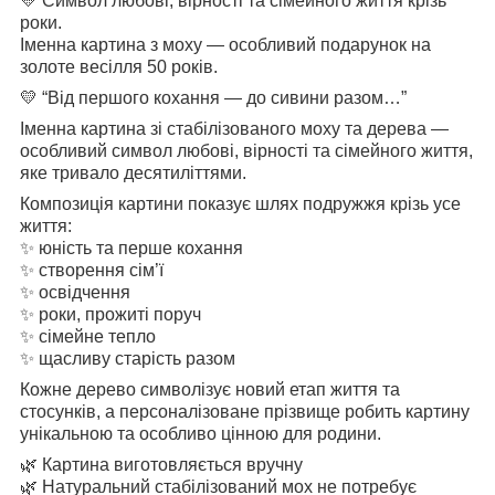
💛 Символ любові, вірності та сімейного життя крізь
роки.
Іменна картина з моху — особливий подарунок на
золоте весілля 50 років.
💛 “Від першого кохання — до сивини разом…”
Іменна картина зі стабілізованого моху та дерева —
особливий символ любові, вірності та сімейного життя,
яке тривало десятиліттями.
Композиція картини показує шлях подружжя крізь усе
життя:
✨ юність та перше кохання
✨ створення сім’ї
✨ освідчення
✨ роки, прожиті поруч
✨ сімейне тепло
✨ щасливу старість разом
Кожне дерево символізує новий етап життя та
стосунків, а персоналізоване прізвище робить картину
унікальною та особливо цінною для родини.
🌿 Картина виготовляється вручну
🌿 Натуральний стабілізований мох не потребує