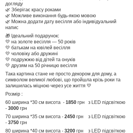
догляду
🌿 Зберігає красу роками
🌿 Можливе виконання будь-якою мовою
🌿 Можна додати дату весілля або індивідуальний
напис
🎁 Ідеальний подарунок:
💛 на золоте весілля — 50 років
💛 батькам на ювілей весілля
💛 чоловіку або дружині
💛 подружжю від дітей та онуків
💛 друзям на 50 річницю весілля
Така картина стане не просто декором для дому, а
символом великої любові, що пройшла крізь роки та
залишилась міцною через усе життя 💛
Розмір :
60 ширина *30 см висота -
1850
грн з LED підсвіткою
-
3000
грн
70 ширина *35 см висота -
2450
грн з LED підсвіткою
-
3750
грн
80 ширина *40 см висота -
3200
грн з LED підсвіткою