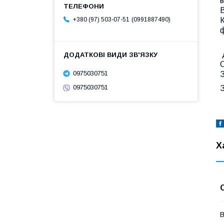
в
В
К
0991887490
+380 (97) 503-07-51
Д
0975030751
З
0975030751
Х
В