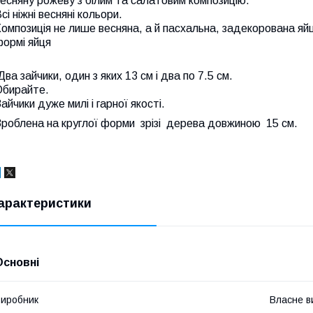
есняну рожеву з білим та салатовим композицію.
сі ніжні весняні кольори.
омпозиція не лише весняна, а й пасхальна, задекорована яйця
формі яйця
ва зайчики, один з яких 13 см і два по 7.5 см.
Обирайте.
айчики дуже милі і гарної якості.
Зроблена на круглої форми зрізі дерева довжиною 15 см.
арактеристики
Основні
иробник
Власне в