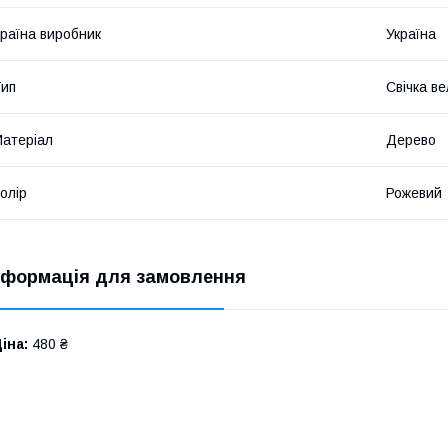
раїна виробник
Україна
ип
Свічка в
атеріал
Дерево
олір
Рожевий
нформація для замовлення
іна:
480 ₴