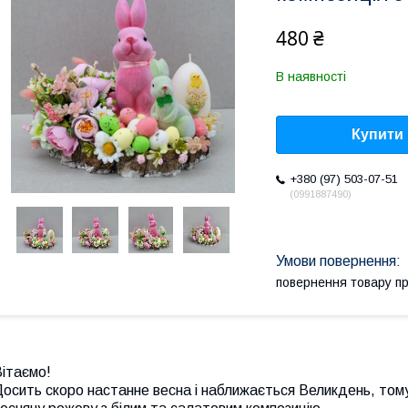
480 ₴
В наявності
Купити
+380 (97) 503-07-51
0991887490
повернення товару п
ітаємо!
осить скоро настанне весна і наближається Великдень, тому