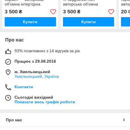
об'ємна інтер'єрна
авторська об'ємна
авто
картина 40×50 см
інтер'єрна картина,
живо
3 500
3 500
20 
₴
₴
олійний живопис, 40 см
на с
Купити
Купити
Про нас
93% позитивних з 14 відгуків за рік
Працює з 29.08.2016
м. Хмельницький
Хмельницький, Україна
Контакти
Сьогодні вихідний
Показати весь графік роботи
Про нас