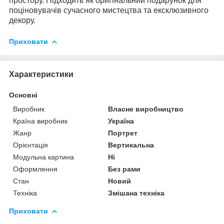
простору. Підходить як оригінальний подарунок для
поціновувачів сучасного мистецтва та ексклюзивного
декору.
Приховати
Характеристики
Основні
Виробник
Власне виробництво
Країна виробник
Україна
Жанр
Портрет
Орієнтація
Вертикальна
Модульна картина
Ні
Оформлення
Без рами
Стан
Новий
Техніка
Змішана техніка
Приховати