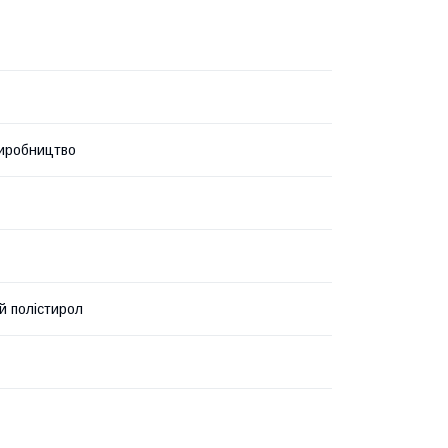
иробництво
й полістирол