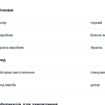
Основні
олір
Чорний
иробник
Власне в
раїна виробник
Україна
вид
атеріал виготовлення
глянцеви
ид виробу
декор
нформація для замовлення