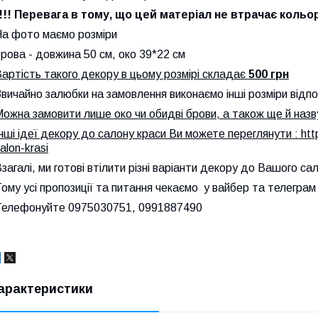
!!!! Перевага в тому, що цей матеріал не втрачає кольор
На фото маємо розміри
рова - довжина 50 см, око 39*22 см
артість такого декору в цьому розмірі складає
500 грн
вичайно залюбки на замовлення виконаємо інші розміри відпо
ожна замовити лише око чи обидві брови, а також ще й назву
нші ідеї декору до салону краси Ви можете переглянути : ht
alon-krasi
загалі, ми готові втілити різні варіанти декору до Вашого сал
ому усі пропозиції та питання чекаємо у вайбер та телегра
Телефонуйте 0975030751, 0991887490
арактеристики