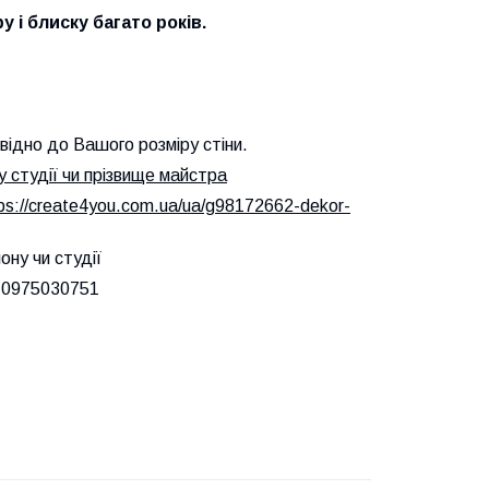
у і блиску багато років.
відно до Вашого розміру стіни.
 студії чи прізвище майстра
tps://create4you.com.ua/ua/g98172662-dekor-
ону чи студії
м 0975030751