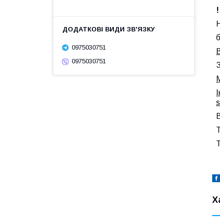
б
0975030751
В
0975030751
З
М
І
s
В
Т
Х