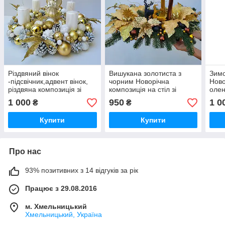
Різдвяний вінок
Вишукана золотиста з
Зимо
-підсвічник,адвент вінок,
чорним Новорічна
Ново
різдвяна композиція зі
композиція на стіл зі
олен
свічками на стіл. різдвяний
свічками
Комп
1 000
950
1 0
₴
₴
янгол
пода
Купити
Купити
Про нас
93% позитивних з 14 відгуків за рік
Працює з 29.08.2016
м. Хмельницький
Хмельницький, Україна