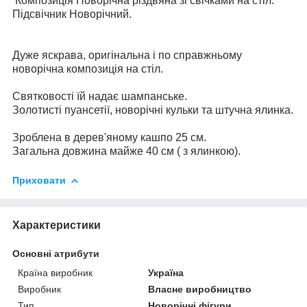
Композиція Новорічна різдвяна зі свічками на стіл.
Підсвічник Новорічний.
Дуже яскрава, оригінальна і по справжньому
новорічна композиція на стіл.
Святковості їй надає шампанське.
Золотисті пуансетії, новорічні кульки та штучна ялинка.
Зроблена в дерев'яному кашпо 25 см.
Загальна довжина майже 40 см ( з ялинкою).
Приховати
Характеристики
Основні атрибути
Країна виробник
Україна
Виробник
Власне виробництво
Тип
Новорічні фігури