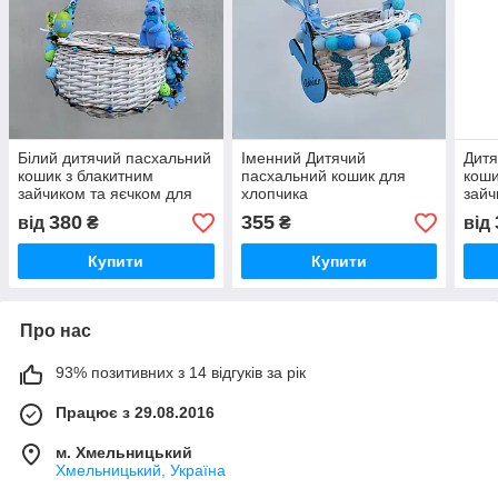
Білий дитячий пасхальний
Іменний Дитячий
Дитя
кошик з блакитним
пасхальний кошик для
коши
зайчиком та яєчком для
хлопчика
зайч
хлопчика
новонародженого або до
хлоп
380
355
від
₴
₴
від
1 року з зайчиками
Купити
Купити
Про нас
93% позитивних з 14 відгуків за рік
Працює з 29.08.2016
м. Хмельницький
Хмельницький, Україна