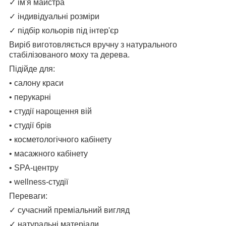
✓ ім'я майстра
✓ індивідуальні розміри
✓ підбір кольорів під інтер'єр
Виріб виготовляється вручну з натурального
стабілізованого моху та дерева.
Підійде для:
• салону краси
• перукарні
• студії нарощення вій
• студії брів
• косметологічного кабінету
• масажного кабінету
• SPA-центру
• wellness-студії
Переваги:
✓ сучасний преміальний вигляд
✓ натуральні матеріали