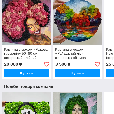
Картина з мохом «Рожева
Картина з мохом
Карт
гармонія» 50×60 см,
«Райдужний ліс» —
Нью
авторський олійний
авторська об'ємна
інте
живопис, об'ємний декор
інтер'єрна картина,
робо
20 000
3 500
25 
₴
₴
на стіну ручної роботи
олійний живопис, 40 см
Купити
Купити
Подібні товари компанії