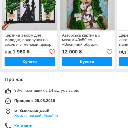
Картина з моху для
Авторська картина з
Дере
молодят, подарунок на
мохом 40х50 см
лого
весілля з іменами, декор
«Весняний образ»,
панн
для дому, панно з моху
олійний живопис,
для 
1 960
12 000
від
₴
₴
від
пара закоханих
інтер'єрний декор ручної
підс
роботи
Купити
Купити
Про нас
93% позитивних з 14 відгуків за рік
Працює з 29.08.2016
м. Хмельницький
Хмельницький, Україна
Контакти