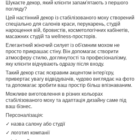
Шукаєте декор, який клієнти запам'ятають з першого
погляду?
Цей настінний декор із стабілізованого моху створений
спеціально для салонів краси, перукарень, студій
нарощення вій, бровистів, косметологічних кабінетів,
масажних студій та wellness-просторів.
Елегантний жіночий силует із об'ємним мохом не
просто прикрашає стіну. Він допомагає створити
атмосферу стилю, доглянутості та професіоналізму,
яку клієнти відчувають одразу після входу.
Такий декор стає яскравим акцентом інтер'єру,
привертає увагу відвідувачів, чудово виглядає на фото
та допомагає зробити ваш простір більш впізнаваним.
Можливе виготовлення в різних кольорах
стабілізованого моху та адаптація дизайну саме під
ваш бізнес.
Персоналізація:
✓ назва салону або студії
✓ логотип компанії