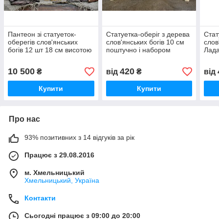
Пантеон зі статуеток-
Статуетка-оберіг з дерева
Стат
оберегів слов'янських
слов'янських богів 10 см
слов
богів 12 шт 18 см висотою
поштучно і набором
Лада
10 с
10 500
420
₴
від
₴
від
Купити
Купити
Про нас
93% позитивних з 14 відгуків за рік
Працює з 29.08.2016
м. Хмельницький
Хмельницький, Україна
Контакти
Сьогодні працює з 09:00 до 20:00