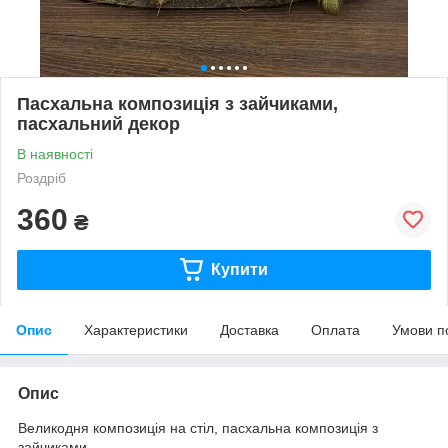
Пасхальна композиція з зайчиками,
пасхальний декор
В наявності
Роздріб
360
₴
Купити
Опис
Характеристики
Доставка
Оплата
Умови п
Опис
Великодня композиція на стіл, пасхальна композиція з
зайчиками