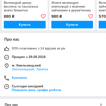
Великодній декор.
Жовта великодня
Вели
весняна та пасхальна
композиція з жовтими
зайч
жовто блакитна
зайчиками в дерев’яному
жов
композиція з квітами за
кашпо 28×13 см |
Пасх
880
980
570
₴
₴
зайчиком
Весняний декор на стіл |
стол
Пасхальна композиція
Купити
Купити
Про нас
93% позитивних з 14 відгуків за рік
Працює з 29.08.2016
м. Хмельницький
Хмельницький, Україна
Контакти
Сьогодні вихідний
Показати весь графік роботи
Про нас