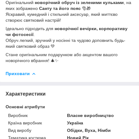
Оригінальний
новорічний обруч із зеленими кульками
, на
яких зображено
Санту та його пояс
🎅🎁
Яскравий, кумедний і стильний аксесуар, який миттєво
створює святковий настрій!
Ідеально підходить для
новорічної вечірки, корпоративу
чи фотосесії
.
Обруч легкий, зручний у носінні та чудово доповнить будь-
який святковий образ 💚
Стане оригінальним подарунком або акцентом вашого
новорічного вбрання! 🎄✨
Приховати
Характеристики
Основні атрибути
Виробник
Власне виробництво
Країна виробник
Україна
Вид виробу
Обідки, Вуха, Німби
Тематика костюма
Новий Рік