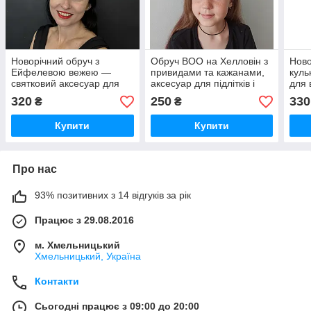
Новорічний обруч з
Обруч BOO на Хелловін з
Ново
Ейфелевою вежею —
привидами та кажанами,
куль
святковий аксесуар для
аксесуар для підлітків і
для 
дорослих на корпоратив
дорослих на вечірку та
320
250
330
₴
₴
чи новорічну вечірку
фотосесію
Купити
Купити
Про нас
93% позитивних з 14 відгуків за рік
Працює з 29.08.2016
м. Хмельницький
Хмельницький, Україна
Контакти
Сьогодні працює з 09:00 до 20:00