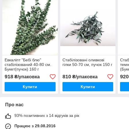
Евкаліпт "Бебі блю"
Стабілізовані оливкові
Стаб
стабілізований 40-80 см.
гілки 50-70 см, пучок 150 г
темн
Букет(пучок) 160 г
(Бук
918
810
920
₴/упаковка
₴/упаковка
Купити
Купити
Про нас
93% позитивних з 14 відгуків за рік
Працює з 29.08.2016