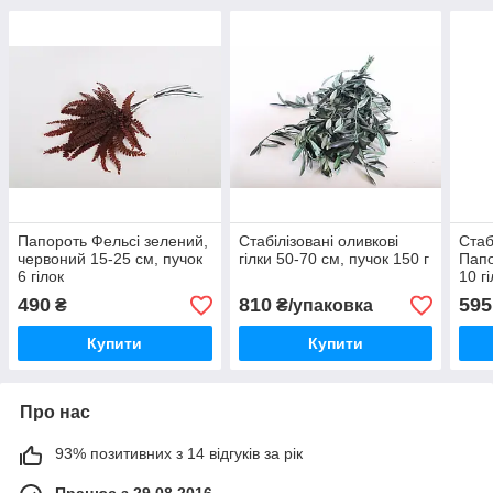
Папороть Фельсі зелений,
Стабілізовані оливкові
Стаб
червоний 15-25 см, пучок
гілки 50-70 см, пучок 150 г
Папо
6 гілок
10 г
490
810
595
₴
₴/упаковка
Купити
Купити
Про нас
93% позитивних з 14 відгуків за рік