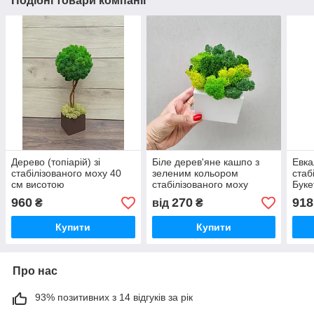
Подібні товари компанії
Дерево (топіарій) зі
Біле дерев'яне кашпо з
Евка
стабілізованого моху 40
зеленим кольором
стаб
см висотою
стабілізованого моху
Буке
960
270
918
₴
від
₴
Купити
Купити
Про нас
93% позитивних з 14 відгуків за рік