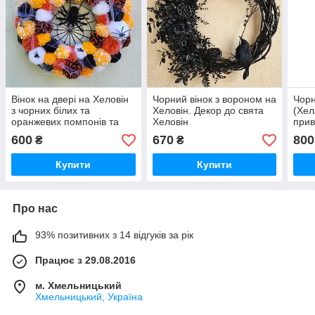
Вінок на двері на Хеловін
Чорний вінок з вороном на
Чорн
з чорних білих та
Хеловін. Декор до свята
(Хел
оранжевих помпонів та
Хеловін
прив
павуком на павутинні
см
600
670
800
₴
₴
Купити
Купити
Про нас
93% позитивних з 14 відгуків за рік
Працює з 29.08.2016
м. Хмельницький
Хмельницький, Україна