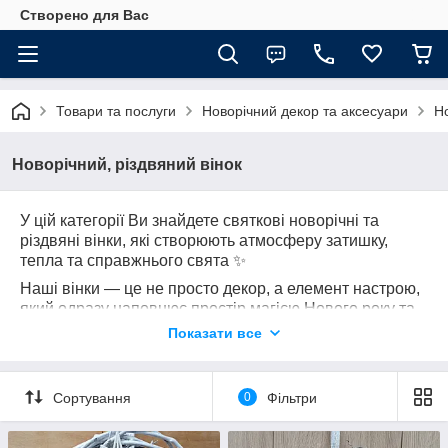
Створено для Вас
Товари та послуги
Новорічний декор та аксесуари
Но
Новорічний, різдвяний вінок
У цій категорії Ви знайдете святкові новорічні та
різдвяні вінки, які створюють атмосферу затишку,
тепла та справжнього свята ✨
Наші вінки — це не просто декор, а елемент настрою,
який одразу наповнює простір магією Нового року та
Різдва 🎄
Показати все
У групі представлені:
▪️ вінки різних розмірів — від компактних до великих
акцентних
Сортування
0
Фільтри
▪️ різноманітні стилі — від класики до сучасного
дизайну