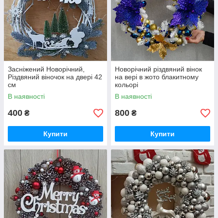
Засніжений Новорічний,
Новорічний різдвяний вінок
Різдвяний віночок на двері 42
на вері в жото блакитному
см
кольорі
В наявності
В наявності
400
800
₴
₴
Купити
Купити